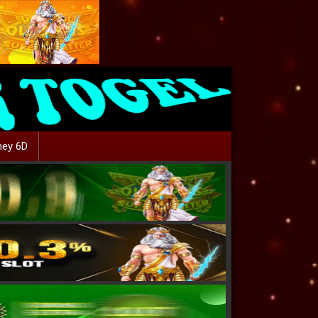
ney 6D