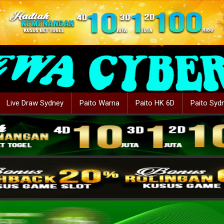
Live Draw Sydney
Paito Warna
Paito HK 6D
Paito Syd