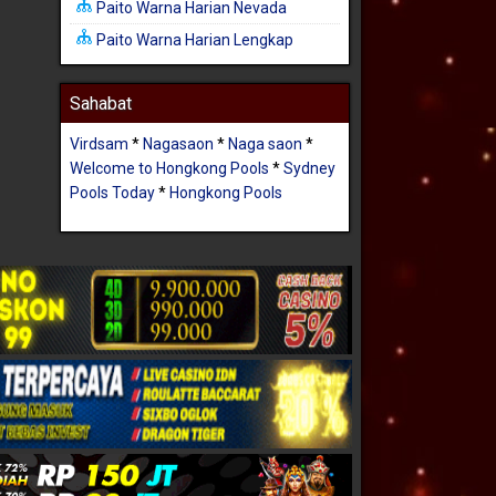
Paito Warna Harian Nevada
Paito Warna Harian Lengkap
Sahabat
Virdsam
*
Nagasaon
*
Naga saon
*
Welcome to Hongkong Pools
*
Sydney
Pools Today
*
Hongkong Pools