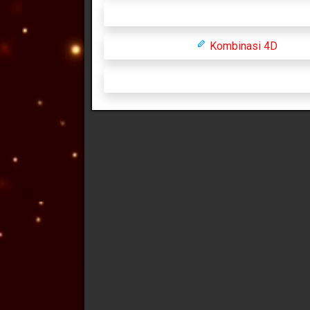
Kombinasi 4D