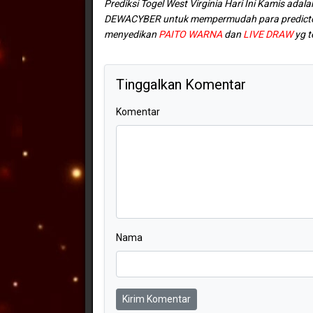
Prediksi Togel West Virginia Hari Ini Kamis adal
DEWACYBER untuk mempermudah para predictor un
menyedikan
PAITO WARNA
dan
LIVE DRAW
yg t
Tinggalkan Komentar
Komentar
Nama
Kirim Komentar