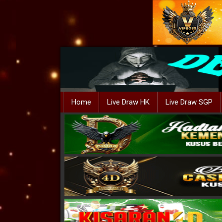
Home
Live Draw HK
Live Draw SGP