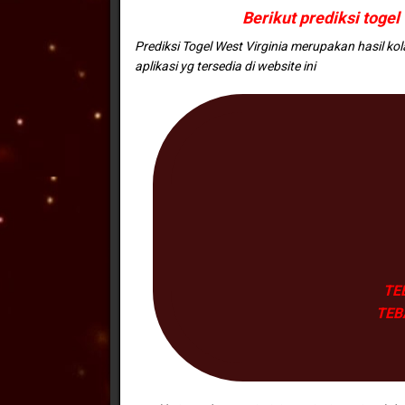
Berikut prediksi togel
Prediksi Togel West Virginia merupakan hasil k
aplikasi yg tersedia di website ini
TE
TEB