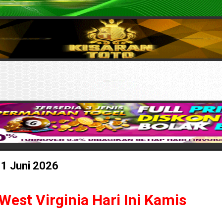
11 Juni 2026
 West Virginia
Hari Ini
Kamis