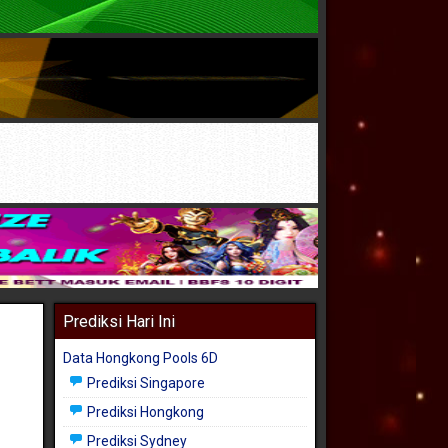
Prediksi Hari Ini
Data Hongkong Pools 6D
Prediksi Singapore
Prediksi Hongkong
Prediksi Sydney