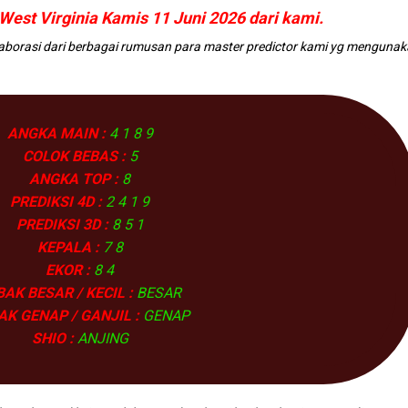
 West Virginia Kamis 11 Juni 2026 dari kami.
olaborasi dari berbagai rumusan para master predictor kami yg menguna
ANGKA MAIN :
4 1 8 9
COLOK BEBAS :
5
ANGKA TOP :
8
PREDIKSI 4D :
2 4 1 9
PREDIKSI 3D :
8 5 1
KEPALA :
7 8
EKOR :
8 4
BAK BESAR / KECIL :
BESAR
AK GENAP / GANJIL :
GENAP
SHIO :
ANJING