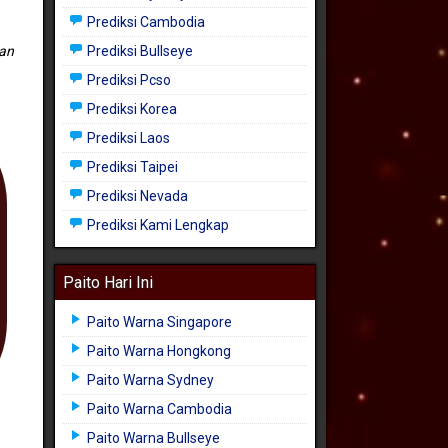
Prediksi Cambodia
kan
Prediksi Bullseye
Prediksi Pcso
Prediksi Korea
Prediksi Laos
Prediksi Taipei
Prediksi Nevada
Prediksi Kami Lengkap
Paito Hari Ini
Paito Warna Singapore
Paito Warna Hongkong
Paito Warna Sydney
Paito Warna Cambodia
Paito Warna Bullseye